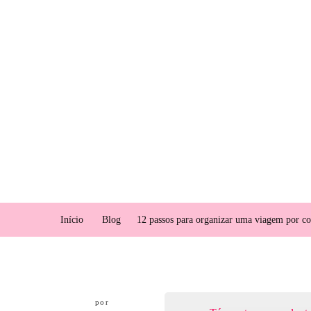
Início
Blog
12 passos para organizar uma viagem por c
por