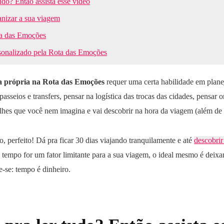
udo? Então assista esse vídeo
anizar a sua viagem
a das Emoções
rsonalizado pela Rota das Emoções
a própria na Rota das Emoções
requer uma certa habilidade em plane
 passeios e transfers, pensar na logística das trocas das cidades, pensa
lhes que você nem imagina e vai descobrir na hora da viagem (além de s
 perfeito! Dá pra ficar 30 dias viajando tranquilamente e até
descobrir
 tempo for um fator limitante para a sua viagem, o ideal mesmo é deixar
-se: tempo é dinheiro.