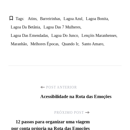
Tags:
Atins
Barreirinhas
Lagoa Azul
Lagoa Bonita
Lagoa Da Betânia
Lagoa Das 7 Mulheres
Lagoa Das Emendadas
Lagoa Do Junco
Lençóis Maranhenses
Maranhão
Melhores Épocas
Quando Ir
Santo Amaro
Navegação
POST ANTERIOR
Acessibilidade na Rota das Emoções
de
PRÓXIMO POST
post
12 passos para organizar uma viagem
por conta própria na Rota das Emoções