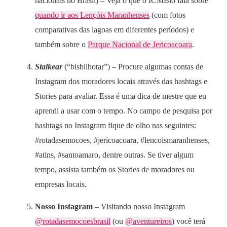
nacionais no Brasil) – Veja o que o ICMBio fala sobre
quando ir aos Lençóis Maranhenses
(com fotos
comparativas das lagoas em diferentes períodos) e
também sobre o
Parque Nacional de Jericoacoara
.
Stalkear
(“bisbilhotar”) – Procure algumas contas de
Instagram dos moradores locais através das hashtags e
Stories para avaliar. Essa é uma dica de mestre que eu
aprendi a usar com o tempo. No campo de pesquisa por
hashtags no Instagram fique de olho nas seguintes:
#rotadasemocoes, #jericoacoara, #lencoismaranhenses,
#atins, #santoamaro, dentre outras. Se tiver algum
tempo, assista também os Stories de moradores ou
empresas locais.
Nosso Instagram
– Visitando nosso Instagram
@rotadasemocoesbrasil
(ou
@aventureiros
) você terá