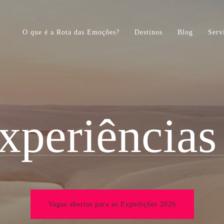
O que é a Rota das Emoções?
Destinos
Blog
Serv
xperiências
rasil
ara, Delta do Parnaíba e Lençóis Maranhenses
Vagas abertas para as Expedições 2026