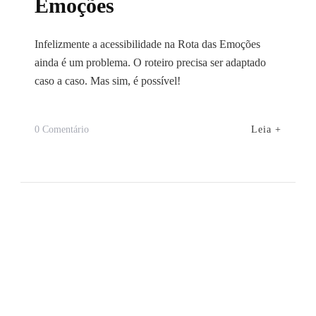
Emoções
Infelizmente a acessibilidade na Rota das Emoções
ainda é um problema. O roteiro precisa ser adaptado
caso a caso. Mas sim, é possível!
Em
Leia +
0 Comentário
Acessibilidade
Na
Rota
Das
Emoções