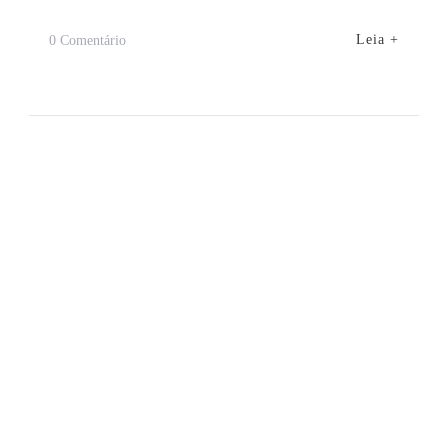
Em
Leia +
0 Comentário
Parque
Nacional
Dos
Lençóis
Maranhenses
É
O
Segundo
Mais
Bonito
Do
Mundo,
Diz
Pesquisa