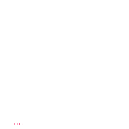
Os
Lençóis
Maranhenses
Por
Conta
Própria
BLOG