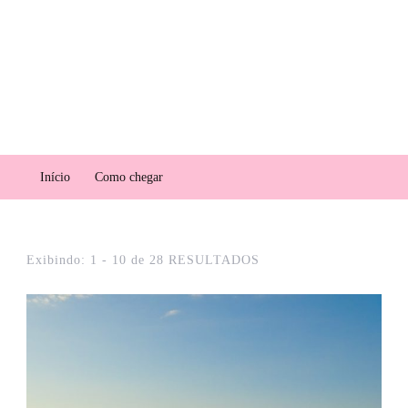
Rota das Emoções Brasil
Expedições e pacotes de viagem – Jericoacoara, Delta do Parnaíba e Lençóis
Maranhenses
Como chegar
Início
Como chegar
Exibindo: 1 - 10 de 28 RESULTADOS