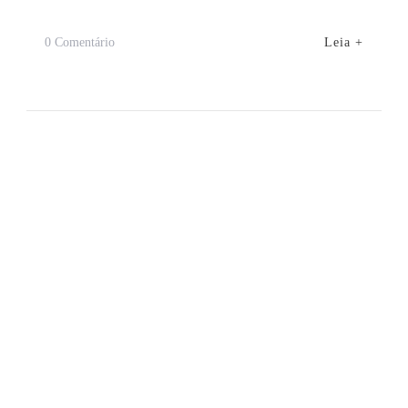
Em
Leia +
0 Comentário
Ilha
Das
Canárias:
Conheça
Esse
Paraíso
No
Delta
Do
Parnaíba