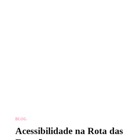
Por
Conta
Própria
Na
Rota
Das
Emoções
BLOG
Acessibilidade na Rota das