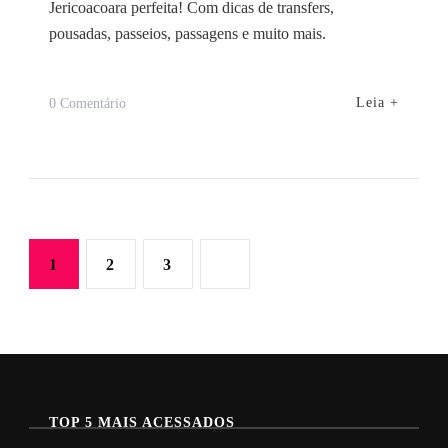
Jericoacoara perfeita! Com dicas de transfers,
pousadas, passeios, passagens e muito mais.
Em
Leia +
0 Comentário
8
Dicas
Para
Montar
Sua
Paginação
Página
Página
Página
1
2
3
Viagem
de
Para
Jericoacoara
posts
TOP 5 MAIS ACESSADOS