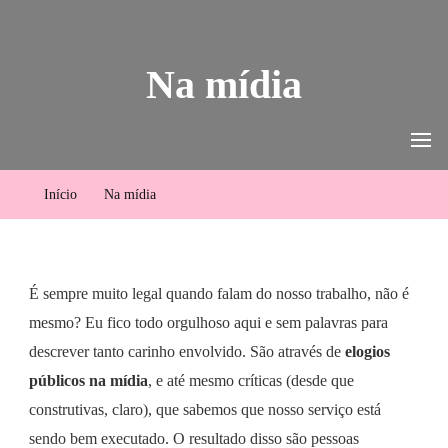
Rota das Emoções Brasil
Expedições e pacotes de viagem – Jericoacoara, Delta do Parnaíba e Lençóis
Maranhenses
Na mídia
Início
Na mídia
É sempre muito legal quando falam do nosso trabalho, não é
mesmo? Eu fico todo orgulhoso aqui e sem palavras para
descrever tanto carinho envolvido. São através de
elogios
públicos na mídia
, e até mesmo críticas (desde que
construtivas, claro), que sabemos que nosso serviço está
sendo bem executado. O resultado disso são pessoas