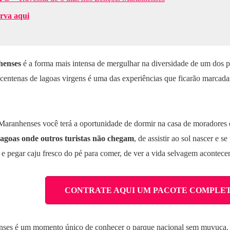
erva aqui
henses
é a forma mais intensa de mergulhar na diversidade de um dos p
entenas de lagoas virgens é uma das experiências que ficarão marcadas
Maranhenses você terá a oportunidade de dormir na casa de moradores d
lagoas onde outros turistas não chegam
, de assistir ao sol nascer e 
 e pegar caju fresco do pé para comer, de ver a vida selvagem acontece
CONTRATE AQUI UM PACOTE COMPLE
nses é um momento único de conhecer o parque nacional sem muvuca. É