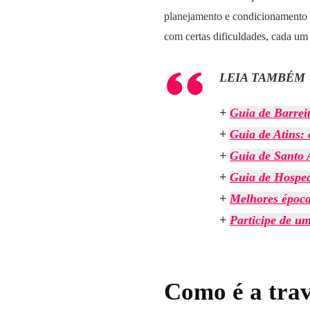
planejamento e condicionamento f
com certas dificuldades, cada um 
LEIA TAMBÉM
+
Guia de Barreir
+
Guia de Atins: 
+
Guia de Santo 
+
Guia de Hosped
+
Melhores época
+
Participe de u
Como é a tra