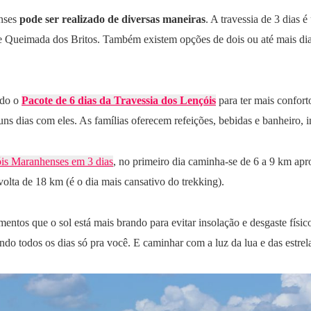
nses
pode ser realizado de diversas maneiras
. A travessia de 3 dia
 Queimada dos Britos. Também existem opções de dois ou até mais dias 
ndo o
Pacote de 6 dias da Travessia dos Lençóis
para ter mais confort
ns dias com eles. As famílias oferecem refeições, bebidas e banheiro, 
óis Maranhenses em 3 dias
, no primeiro dia caminha-se de 6 a 9 km a
volta de 18 km (é o dia mais cansativo do trekking).
ntos que o sol está mais brando para evitar insolação e desgaste físico
endo todos os dias só pra você. E caminhar com a luz da lua e das estr