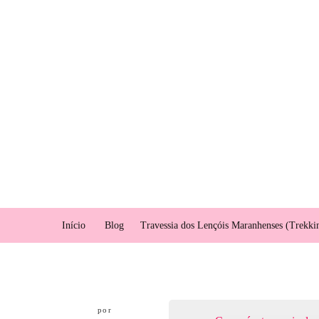
Início
Blog
Travessia dos Lençóis Maranhenses (Trekki
por