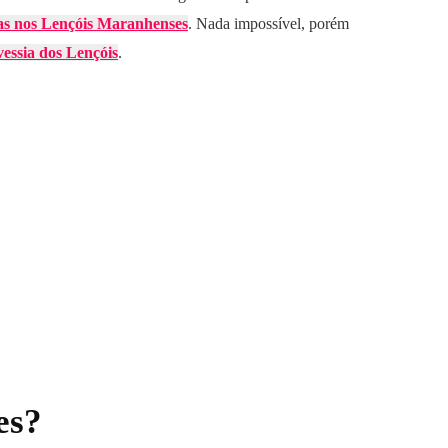
ias nos Lençóis Maranhenses
. Nada impossível, porém
vessia dos Lençóis
.
es?