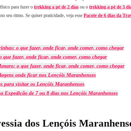
ísico para fazer o
trekking a pé de 2 dias
ou o
trekking a pé de 3 d
no seu ritmo. Se quiser praticidade,
veja esse
Pacote de 6 dias da Tra
inhas: o que fazer, onde ficar, onde comer, como chegar
o que fazer, onde ficar, onde comer, como chegar
Amaro: o que fazer, onde ficar, onde comer, como chegar
agens onde ficar nos Lençóis Maranhenses
s para visitar os Lençóis Maranhenses
ma Expedição de 7 ou 8 dias nos Lençóis Maranhenses
vessia dos Lençóis Maranhens