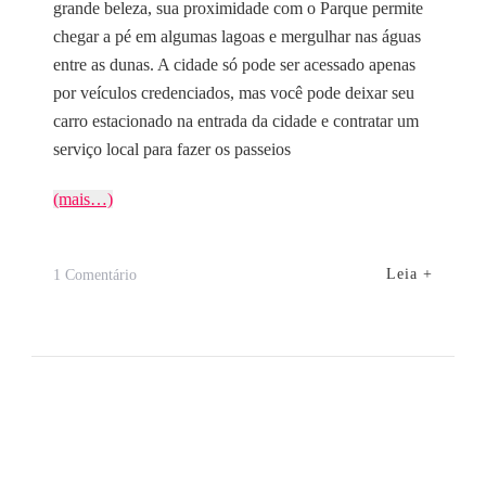
grande beleza, sua proximidade com o Parque permite
chegar a pé em algumas lagoas e mergulhar nas águas
entre as dunas. A cidade só pode ser acessado apenas
por veículos credenciados, mas você pode deixar seu
carro estacionado na entrada da cidade e contratar um
serviço local para fazer os passeios
(mais…)
Em
Leia +
1 Comentário
Guia
De
Viagem
Para
Santo
Amaro