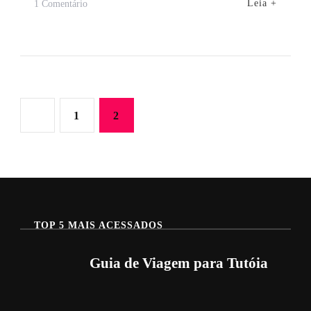
Em
Leia +
1 Comentário
Guia
De
Viagem
Para
Santo
Paginação
Página
Página
1
2
Amaro
de
posts
TOP 5 MAIS ACESSADOS
Guia de Viagem para Tutóia