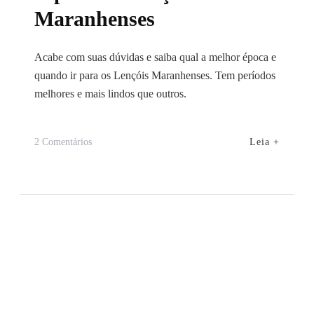
Maranhenses
Acabe com suas dúvidas e saiba qual a melhor época e
quando ir para os Lençóis Maranhenses. Tem períodos
melhores e mais lindos que outros.
Em
Leia +
2 Comentários
Melhores
Épocas
E
Quando
Ir
Para
Os
Lençóis