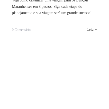
Veja como organizar uma viagem para os Lençóis
Maranhenses em 8 passos. Siga cada etapa do
planejamento e sua viagem será um grande sucesso!
Em
Leia +
0 Comentário
8
Passos
Para
Conhecer
Os
Lençóis
Maranhenses