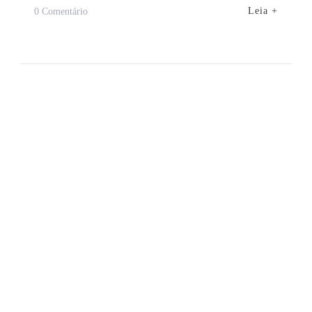
Em
Leia +
0 Comentário
Distâncias
E
Tempos
De
Deslocamentos
Entre
Cidades
Nos
Lençóis
Maranhenses