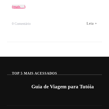
(mais…)
Em
Leia +
0 Comentário
Guia
De
Viagem
Para
Paulino
Neves
TOP 5 MAIS ACESSADOS
Guia de Viagem para Tutóia