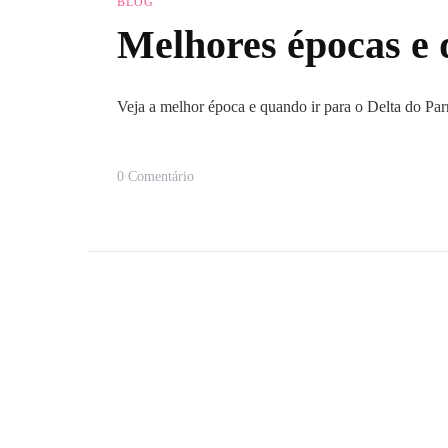
BLOG
Melhores épocas e 
Veja a melhor época e quando ir para o Delta do Par
Em
0 Comentário
Melhores
Épocas
E
Quando
Ir
Para
O
Delta
Do