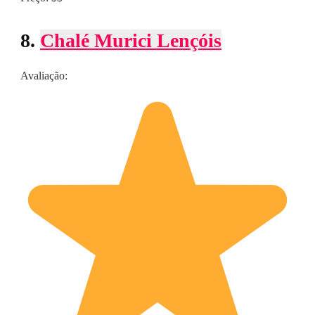
8.
Chalé Murici Lençóis
Avaliação: