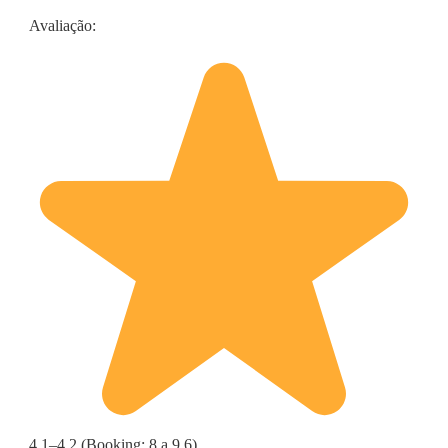
Avaliação:
4,1–4,2 (Booking: 8 a 9,6)